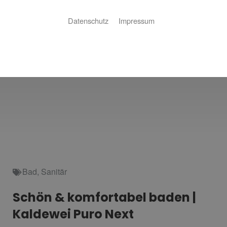
Datenschutz
Impressum
Bad
,
Sanitär
Schön & komfortabel baden |
Kaldewei Puro Next